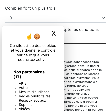
Combien font un plus trois
En cochant cette case, j'accepte les conditions
X
Masquer le ban
particulières ci-dessous **
Ce site utilise des cookies
ENVOYER
et vous donne le contrôle
sur ceux que vous
souhaitez activer
** Les données personnelles communiquées sont nécessaires
aux fins de vous contacter et sont enregistrées dans un fichier
informatisé. Elles sont destinées à et ses sous-traitants dans le
Nos partenaires
seul but de répondre à votre message. Les données collectées
(17)
seront communiquées aux seuls destinataires suivants: . Vous
disposez de droits d’accès, de rectification, d’effacement, de
APIs
portabilité, de limitation, d’opposition, de retrait de votre
Autre
consentement à tout moment et du droit d’introduire une
Mesure d'audience
réclamation auprès d’une autorité de contrôle, ainsi que
Régies publicitaires
d’organiser le sort de vos données post-mortem. Vous pouvez
Réseaux sociaux
exercer ces droits par voie postale à l'adresse ou par courrier
Support
électronique à l'adresse . Un justificatif d'identité pourra vous
Vidéos
être demandé. Nous conservons vos données pendant la période