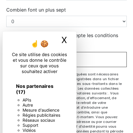
Combien font un plus sept
En cochant cette case, j'accepte les conditions
X
Masquer le ban
particulières ci-dessous **
Ce site utilise des cookies
ENVOYER
et vous donne le contrôle
sur ceux que vous
souhaitez activer
** Les données personnelles communiquées sont nécessaires
aux fins de vous contacter et sont enregistrées dans un fichier
informatisé. Elles sont destinées à et ses sous-traitants dans le
Nos partenaires
seul but de répondre à votre message. Les données collectées
(17)
seront communiquées aux seuls destinataires suivants: . Vous
disposez de droits d’accès, de rectification, d’effacement, de
APIs
portabilité, de limitation, d’opposition, de retrait de votre
Autre
consentement à tout moment et du droit d’introduire une
Mesure d'audience
réclamation auprès d’une autorité de contrôle, ainsi que
Régies publicitaires
d’organiser le sort de vos données post-mortem. Vous pouvez
Réseaux sociaux
exercer ces droits par voie postale à l'adresse ou par courrier
Support
électronique à l'adresse . Un justificatif d'identité pourra vous
Vidéos
être demandé. Nous conservons vos données pendant la période