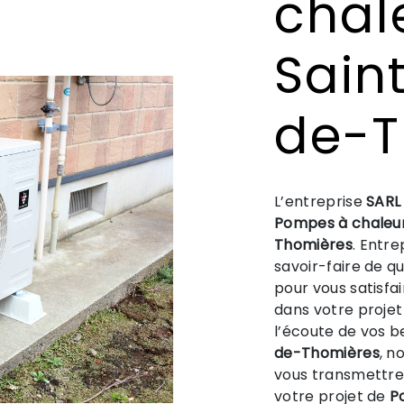
chal
Sain
de-T
L’entreprise
SARL
Pompes à chaleu
Thomières
. Entre
savoir-faire de q
pour vous satisfa
dans votre proje
l’écoute de vos b
de-Thomières
, n
vous transmettre
votre projet de
P