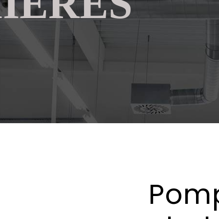
IÈRES
Pom