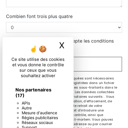
Combien font trois plus quatre
En cochant cette case, j'accepte les conditions
X
Masquer le ban
particulières ci-dessous **
Ce site utilise des cookies
ENVOYER
et vous donne le contrôle
sur ceux que vous
souhaitez activer
** Les données personnelles communiquées sont nécessaires
aux fins de vous contacter et sont enregistrées dans un fichier
informatisé. Elles sont destinées à et ses sous-traitants dans le
Nos partenaires
seul but de répondre à votre message. Les données collectées
(17)
seront communiquées aux seuls destinataires suivants: . Vous
disposez de droits d’accès, de rectification, d’effacement, de
APIs
portabilité, de limitation, d’opposition, de retrait de votre
Autre
consentement à tout moment et du droit d’introduire une
Mesure d'audience
réclamation auprès d’une autorité de contrôle, ainsi que
Régies publicitaires
d’organiser le sort de vos données post-mortem. Vous pouvez
Réseaux sociaux
exercer ces droits par voie postale à l'adresse ou par courrier
Support