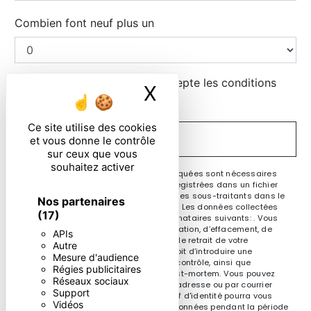
Combien font neuf plus un
En cochant cette case, j'accepte les conditions
X
Masquer le ban
particulières ci-dessous **
Ce site utilise des cookies
ENVOYER
et vous donne le contrôle
sur ceux que vous
souhaitez activer
** Les données personnelles communiquées sont nécessaires
aux fins de vous contacter et sont enregistrées dans un fichier
informatisé. Elles sont destinées à et ses sous-traitants dans le
Nos partenaires
seul but de répondre à votre message. Les données collectées
(17)
seront communiquées aux seuls destinataires suivants: . Vous
disposez de droits d’accès, de rectification, d’effacement, de
APIs
portabilité, de limitation, d’opposition, de retrait de votre
Autre
consentement à tout moment et du droit d’introduire une
Mesure d'audience
réclamation auprès d’une autorité de contrôle, ainsi que
Régies publicitaires
d’organiser le sort de vos données post-mortem. Vous pouvez
Réseaux sociaux
exercer ces droits par voie postale à l'adresse ou par courrier
Support
électronique à l'adresse . Un justificatif d'identité pourra vous
Vidéos
être demandé. Nous conservons vos données pendant la période