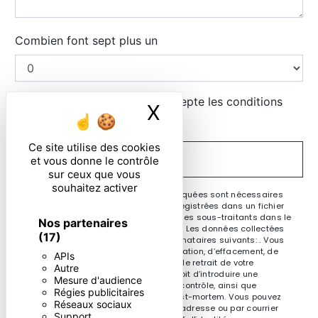
Combien font sept plus un
En cochant cette case, j'accepte les conditions
X
Masquer le ban
particulières ci-dessous **
Ce site utilise des cookies
ENVOYER
et vous donne le contrôle
sur ceux que vous
souhaitez activer
** Les données personnelles communiquées sont nécessaires
aux fins de vous contacter et sont enregistrées dans un fichier
informatisé. Elles sont destinées à et ses sous-traitants dans le
Nos partenaires
seul but de répondre à votre message. Les données collectées
(17)
seront communiquées aux seuls destinataires suivants: . Vous
disposez de droits d’accès, de rectification, d’effacement, de
APIs
portabilité, de limitation, d’opposition, de retrait de votre
Autre
consentement à tout moment et du droit d’introduire une
Mesure d'audience
réclamation auprès d’une autorité de contrôle, ainsi que
Régies publicitaires
d’organiser le sort de vos données post-mortem. Vous pouvez
Réseaux sociaux
exercer ces droits par voie postale à l'adresse ou par courrier
Support