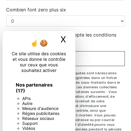
Combien font zero plus six
En cochant cette case, j'accepte les conditions
X
Masquer le ban
particulières ci-dessous **
Ce site utilise des cookies
ENVOYER
et vous donne le contrôle
sur ceux que vous
souhaitez activer
** Les données personnelles communiquées sont nécessaires
aux fins de vous contacter et sont enregistrées dans un fichier
informatisé. Elles sont destinées à et ses sous-traitants dans le
Nos partenaires
seul but de répondre à votre message. Les données collectées
(17)
seront communiquées aux seuls destinataires suivants: . Vous
disposez de droits d’accès, de rectification, d’effacement, de
APIs
portabilité, de limitation, d’opposition, de retrait de votre
Autre
consentement à tout moment et du droit d’introduire une
Mesure d'audience
réclamation auprès d’une autorité de contrôle, ainsi que
Régies publicitaires
d’organiser le sort de vos données post-mortem. Vous pouvez
Réseaux sociaux
exercer ces droits par voie postale à l'adresse ou par courrier
Support
électronique à l'adresse . Un justificatif d'identité pourra vous
Vidéos
être demandé. Nous conservons vos données pendant la période