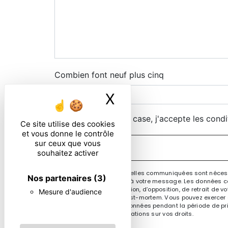
Combien font neuf plus cinq
X
Masquer le ban
En cochant cette case, j'accepte les condi
Ce site utilise des cookies
et vous donne le contrôle
sur ceux que vous
souhaitez activer
** Les données personnelles communiquées sont nécessai
Nos partenaires
(3)
le seul but de répondre à votre message. Les données co
de portabilité, de limitation, d’opposition, de retrait d
Mesure d'audience
sort de vos données post-mortem. Vous pouvez exercer ces
Nous conservons vos données pendant la période de prise
cnil.fr pour plus d’informations sur vos droits.