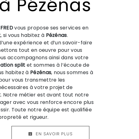
t à Pézénas
 FRED
vous propose ses services en
t
, si vous habitez à
Pézénas
.
d’une expérience et d’un savoir-faire
mettons tout en oeuvre pour vous
vous accompagnons ainsi dans votre
ation split
et sommes à l’écoute de
ous habitez à
Pézénas
, nous sommes à
 pour vous transmettre les
écessaires à votre projet de
t
. Notre métier est avant tout notre
tager avec vous renforce encore plus
ssir. Toute notre équipe est qualifiée
propreté et rigueur.
EN SAVOIR PLUS