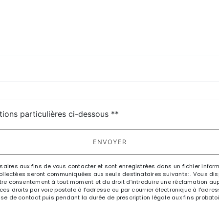
deau des cookies
tions particulières ci-dessous **
ENVOYER
res aux fins de vous contacter et sont enregistrées dans un fichier informa
llectées seront communiquées aux seuls destinataires suivants: . Vous dispo
e votre consentement à tout moment et du droit d’introduire une réclamation aup
 droits par voie postale à l'adresse ou par courrier électronique à l'adresse
 de contact puis pendant la durée de prescription légale aux fins probatoir