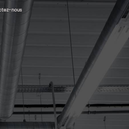
ctez-nous
N