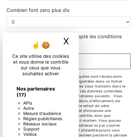
Combien font zero plus dix
En cochant cette case, j'accepte les conditions
X
Masquer le ban
particulières ci-dessous **
Ce site utilise des cookies
ENVOYER
et vous donne le contrôle
sur ceux que vous
souhaitez activer
** Les données personnelles communiquées sont nécessaires
aux fins de vous contacter et sont enregistrées dans un fichier
informatisé. Elles sont destinées à et ses sous-traitants dans le
Nos partenaires
seul but de répondre à votre message. Les données collectées
(17)
seront communiquées aux seuls destinataires suivants: . Vous
disposez de droits d’accès, de rectification, d’effacement, de
APIs
portabilité, de limitation, d’opposition, de retrait de votre
Autre
consentement à tout moment et du droit d’introduire une
Mesure d'audience
réclamation auprès d’une autorité de contrôle, ainsi que
Régies publicitaires
d’organiser le sort de vos données post-mortem. Vous pouvez
Réseaux sociaux
exercer ces droits par voie postale à l'adresse ou par courrier
Support
électronique à l'adresse . Un justificatif d'identité pourra vous
Vidéos
être demandé. Nous conservons vos données pendant la période