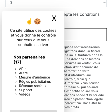
En cochant cette case, j'accepte les conditions
X
Masquer le ban
particulières ci-dessous **
Ce site utilise des cookies
ENVOYER
et vous donne le contrôle
sur ceux que vous
souhaitez activer
** Les données personnelles communiquées sont nécessaires
aux fins de vous contacter et sont enregistrées dans un fichier
informatisé. Elles sont destinées à et ses sous-traitants dans le
Nos partenaires
seul but de répondre à votre message. Les données collectées
(17)
seront communiquées aux seuls destinataires suivants: . Vous
disposez de droits d’accès, de rectification, d’effacement, de
APIs
portabilité, de limitation, d’opposition, de retrait de votre
Autre
consentement à tout moment et du droit d’introduire une
Mesure d'audience
réclamation auprès d’une autorité de contrôle, ainsi que
Régies publicitaires
d’organiser le sort de vos données post-mortem. Vous pouvez
Réseaux sociaux
exercer ces droits par voie postale à l'adresse ou par courrier
Support
électronique à l'adresse . Un justificatif d'identité pourra vous
Vidéos
être demandé. Nous conservons vos données pendant la période
de prise de contact puis pendant la durée de prescription légale
aux fins probatoires et de gestion des contentieux. Consultez le
site cnil.fr pour plus d’informations sur vos droits.