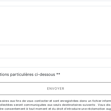
deau des cookies
tions particulières ci-dessous **
ENVOYER
res aux fins de vous contacter et sont enregistrées dans un fichier informa
llectées seront communiquées aux seuls destinataires suivants: . Vous dispo
e votre consentement à tout moment et du droit d’introduire une réclamation aup