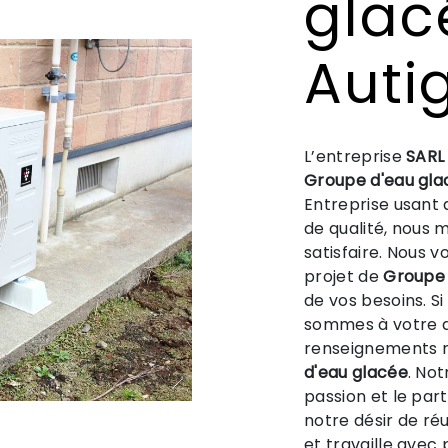
glac
Auti
L’entreprise
SARL
Groupe d'eau gla
Entreprise usant 
de qualité, nous 
satisfaire. Nous 
projet de
Groupe 
de vos besoins. S
sommes à votre d
renseignements n
d'eau glacée
. No
passion et le par
notre désir de réu
et travaille avec 