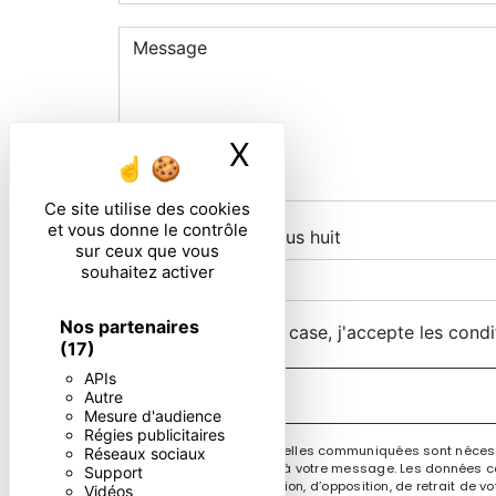
X
Masquer le ban
Ce site utilise des cookies
et vous donne le contrôle
Combien font dix plus huit
sur ceux que vous
souhaitez activer
Nos partenaires
En cochant cette case, j'accepte les condi
(17)
APIs
Autre
Mesure d'audience
Régies publicitaires
** Les données personnelles communiquées sont nécessai
Réseaux sociaux
le seul but de répondre à votre message. Les données co
Support
de portabilité, de limitation, d’opposition, de retrait d
Vidéos