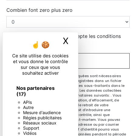
Combien font zero plus zero
En cochant cette case, j'accepte les conditions
X
Masquer le ban
particulières ci-dessous **
Ce site utilise des cookies
ENVOYER
et vous donne le contrôle
sur ceux que vous
souhaitez activer
** Les données personnelles communiquées sont nécessaires
aux fins de vous contacter et sont enregistrées dans un fichier
informatisé. Elles sont destinées à et ses sous-traitants dans le
Nos partenaires
seul but de répondre à votre message. Les données collectées
(17)
seront communiquées aux seuls destinataires suivants: . Vous
disposez de droits d’accès, de rectification, d’effacement, de
APIs
portabilité, de limitation, d’opposition, de retrait de votre
Autre
consentement à tout moment et du droit d’introduire une
Mesure d'audience
réclamation auprès d’une autorité de contrôle, ainsi que
Régies publicitaires
d’organiser le sort de vos données post-mortem. Vous pouvez
Réseaux sociaux
exercer ces droits par voie postale à l'adresse ou par courrier
Support
électronique à l'adresse . Un justificatif d'identité pourra vous
Vidéos
être demandé. Nous conservons vos données pendant la période